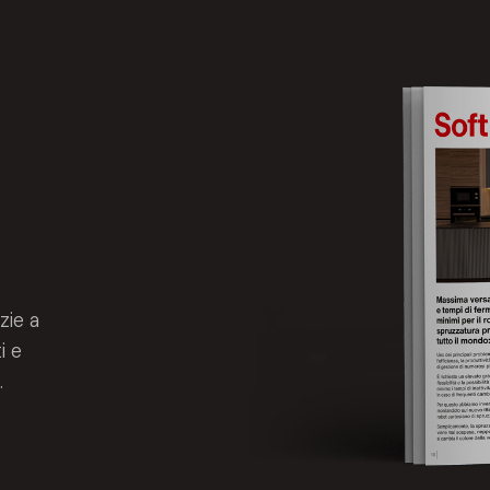
zie a
i e
.