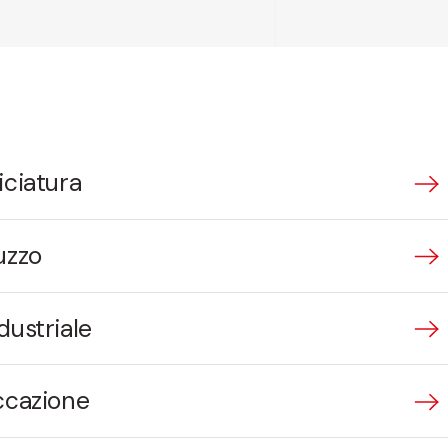
iciatura
uzzo
dustriale
ccazione