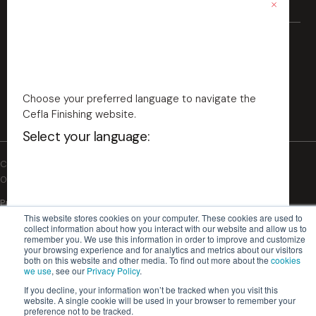
Metallo
Beni durevoli
Vetro
Edilizia
Verniciatura industriale
Fibrocemento
Automotive
Stampa digitale industriale
Cartone
Aerospace
Scopri il Lab
Ubiquo
Ricambi
Verniciatura a spruzzo
Fibra minerale
Choose your preferred language to navigate the
Packaging
Verniciatura a rullo
Cefla Finishing website.
Verniciatura bordi
Select your language:
Verniciatura vacuum
Cefla s.c. - Codice Fiscale e Iscrizione Registro Imprese n.
Verniciatura a velo
00293150371 - Partita IVA/VAT n. IT 00499791200
Essiccazione
Privacy Policy
Cookie Policy
Impiallacciatura
This website stores cookies on your computer. These cookies are used to
Condizioni Generali di Vendita
© 2026 | Cefla Finishing
collect information about how you interact with our website and allow us to
Rivestimenti
remember you. We use this information in order to improve and customize
English - US
your browsing experience and for analytics and metrics about our visitors
Software e IoT
both on this website and other media. To find out more about the
cookies
we use
, see our
Privacy Policy
.
If you decline, your information won’t be tracked when you visit this
English
website. A single cookie will be used in your browser to remember your
preference not to be tracked.