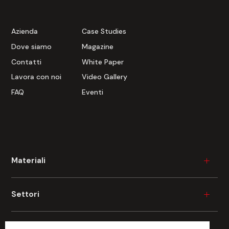
Azienda
Case Studies
Dove siamo
Magazine
Contatti
White Paper
Lavora con noi
Video Gallery
FAQ
Eventi
Materiali
Legno
Settori
Plastica
Ceramica
Industria del mobile
Tecnologie