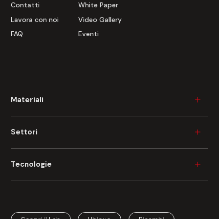
Contatti
White Paper
Lavora con noi
Video Gallery
FAQ
Eventi
Materiali
Legno
Settori
Plastica
Ceramica
Industria del mobile
Tecnologie
Metallo
Beni durevoli
Vetro
Edilizia
Verniciatura industriale
Fibrocemento
Automotive
Stampa digitale industriale
Cartone
Aerospace