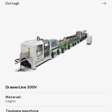
Dettagli
DrawerLine 300V
Materiali:
Legno
Tipologia macchina: