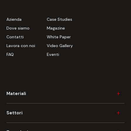
Azienda
Case Studies
Dove siamo
Magazine
Contatti
White Paper
Lavora con noi
Video Gallery
FAQ
Eventi
Materiali
Legno
Settori
Plastica
Ceramica
Industria del mobile