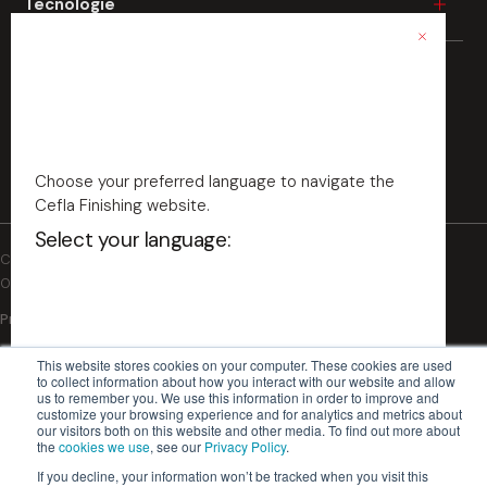
Tecnologie
Metallo
Beni durevoli
Vetro
Edilizia
Verniciatura industriale
Fibrocemento
Automotive
Stampa digitale industriale
Cartone
Aerospace
Scopri il Lab
Ubiquo
Ricambi
Verniciatura a spruzzo
Fibra minerale
Packaging
Verniciatura a rullo
Choose your preferred language to navigate the
Verniciatura bordi
Cefla Finishing website.
Verniciatura vacuum
Select your language:
Cefla s.c. - Codice Fiscale e Iscrizione Registro Imprese n.
Verniciatura a velo
00293150371 - Partita IVA/VAT n. IT 00499791200
Essiccazione
Privacy Policy
Cookie Policy
Impiallacciatura
Condizioni Generali di Vendita
© 2026 | Cefla Finishing
Rivestimenti
This website stores cookies on your computer. These cookies are used
to collect information about how you interact with our website and allow
Software e IoT
us to remember you. We use this information in order to improve and
English - US
customize your browsing experience and for analytics and metrics about
our visitors both on this website and other media. To find out more about
the
cookies we use
, see our
Privacy Policy
.
If you decline, your information won’t be tracked when you visit this
English