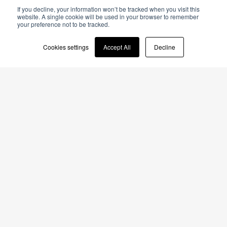
If you decline, your information won’t be tracked when you visit this
English
website. A single cookie will be used in your browser to remember
your preference not to be tracked.
Italian
Cookies settings
Accept All
Decline