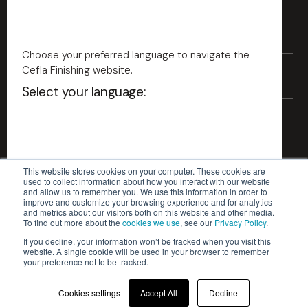
Legno
Settori
Plastica
Choose your preferred language to navigate the
Ceramica
Cefla Finishing website.
Industria del mobile
Tecnologie
Metallo
Select your language:
Beni durevoli
Vetro
Edilizia
Verniciatura industriale
Fibrocemento
Automotive
Stampa digitale industriale
Cartone
Aerospace
Scopri il Lab
Ubiquo
Ricambi
Verniciatura a spruzzo
Fibra minerale
This website stores cookies on your computer. These cookies are
Packaging
Verniciatura a rullo
used to collect information about how you interact with our website
and allow us to remember you. We use this information in order to
Verniciatura bordi
English - US
improve and customize your browsing experience and for analytics
and metrics about our visitors both on this website and other media.
Verniciatura vacuum
To find out more about the
cookies we use
, see our
Privacy Policy
.
Cefla s.c. - Codice Fiscale e Iscrizione Registro Imprese n.
Verniciatura a velo
If you decline, your information won’t be tracked when you visit this
English
website. A single cookie will be used in your browser to remember
00293150371 - Partita IVA/VAT n. IT 00499791200
Essiccazione
your preference not to be tracked.
Privacy Policy
Cookie Policy
Impiallacciatura
Italian
Cookies settings
Accept All
Decline
Condizioni Generali di Vendita
© 2026 | Cefla Finishing
Rivestimenti