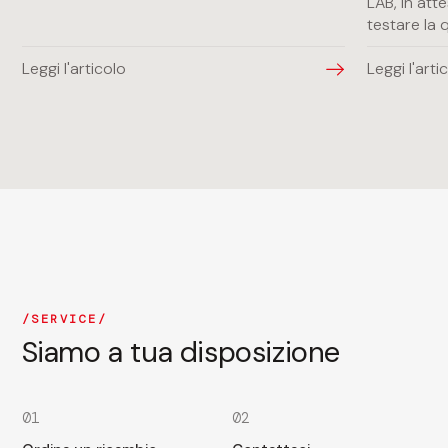
LAB, in att
testare la 
Leggi l'articolo
Leggi l'arti
SERVICE
Siamo a tua disposizione
01
02